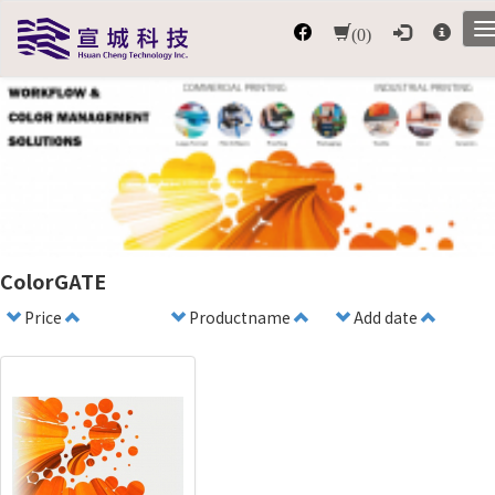
(0)
ColorGATE
Price
Productname
Add date