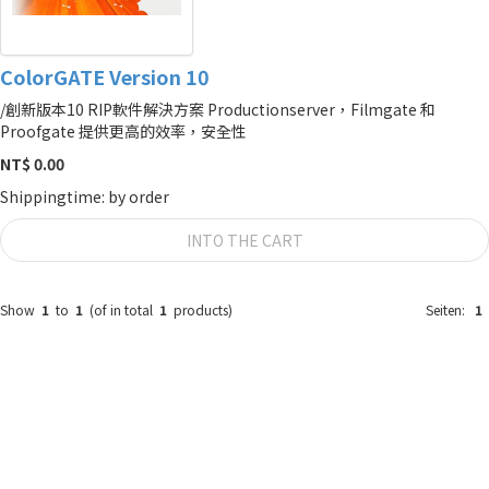
ColorGATE Version 10
/創新版本10 RIP軟件解決方案 Productionserver，Filmgate 和
Proofgate 提供更高的效率，安全性
NT$ 0.00
Shippingtime: by order
INTO THE CART
Show
1
to
1
(of in total
1
products)
Seiten:
1